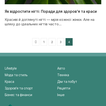
Як відростити нігті: Поради для здоров’я та краси
Красиві й доглянуті нігті — мрія кожної жінки. Але на
шляху до ідеальних нігтів часто…
Previous
1
2
3
4
Lifestyle
Авто
Мода та стиль
Техніка
Краса
Дім та побут
Здоров'я та спорт
Рецепти
Бізнес та фінанси
Інше