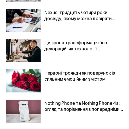
Nexus: тридцять чотири роки
досвіду, якому можна довіряти
гроші
Цифрова трансформація без
декорацій: як технології
повертають бізнесу контроль
Червоні троянди як подарунок із
сильним емоційним змістом
Nothing Phone та Nothing Phone 4a:
огляд та порівняння з попередніми
моделями