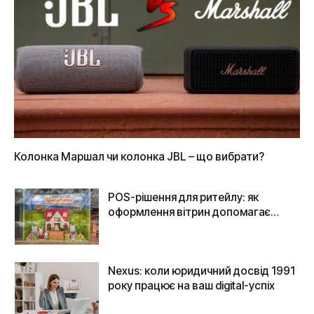
Колонка Маршал чи колонка JBL – що вибрати?
POS-рішення для ритейлу: як
оформлення вітрин допомагає
бізнесу привертати увагу
Nexus: коли юридичний досвід 1991
року працює на ваш digital-успіх