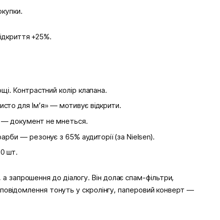
окупки.
відкриття +25%.
щі. Контрастний колір клапана.
сто для Ім’я» — мотивує відкрити.
 — документ не мнеться.
арби — резонує з 65% аудиторії (за Nielsen).
0 шт.
а запрошення до діалогу. Він долає спам-фільтри,
де повідомлення тонуть у скролінгу, паперовий конверт —