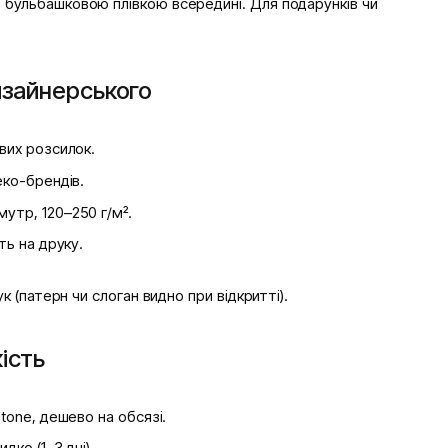
 з бульбашковою плівкою всередині. Для подарунків чи
изайнерського
вих розсилок.
еко-брендів.
утр, 120–250 г/м².
ь на друку.
 (патерн чи слоган видно при відкритті).
кість
tone, дешево на обсязі.
дко (1–3 дні).