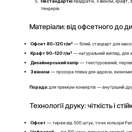
Нестандартні
Квадратні, з вікном, крафт,
тендерів.
Матеріали: від офсетного до д
Офсет 80–120 г/м²
— білий, стандарт для масо
Крафт 90–120 г/м²
— натуральний вигляд, для 
Дизайнерський папір
— текстурований, перлам
З вікном
— прозора плівка для адреси, економит
Порада:
для преміум конвертів — внутрішній друк
Технології друку: чіткість і стій
Офсет
— тираж від 500 штук, точні кольори Pan
Цифровий
— від 100 штук, повнокольоровий, шви