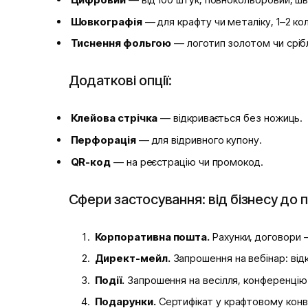
Шовкографія
— для крафту чи металіку, 1–2 ко
Тиснення фольгою
— логотип золотом чи сріб
Додаткові опції:
Клейова стрічка
— відкривається без ножиць.
Перфорація
— для відривного купону.
QR-код
— на реєстрацію чи промокод.
Сфери застосування: від бізнесу до 
Корпоративна пошта.
Рахунки, договори —
Директ-мейл.
Запрошення на вебінар: від
Події.
Запрошення на весілля, конференцію
Подарунки.
Сертифікат у крафтовому конв