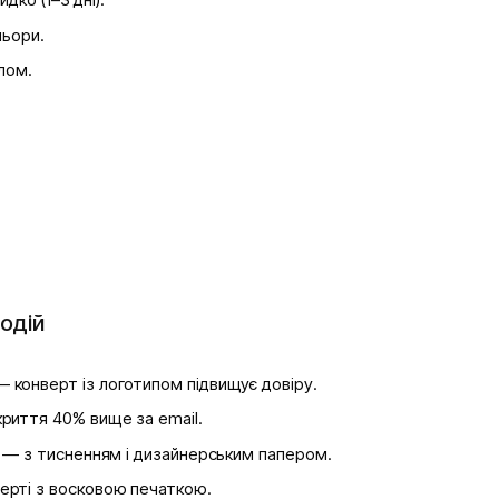
льори.
лом.
подій
 конверт із логотипом підвищує довіру.
криття 40% вище за email.
 — з тисненням і дизайнерським папером.
ерті з восковою печаткою.