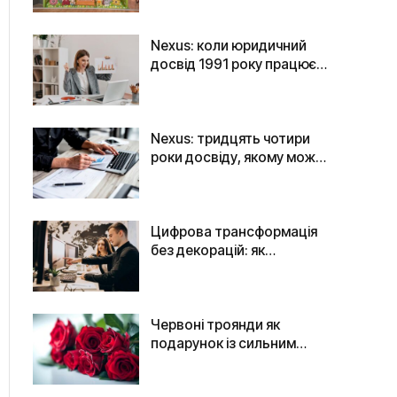
привертати увагу
Nexus: коли юридичний
досвід 1991 року працює
на ваш digital-успіх
Nexus: тридцять чотири
роки досвіду, якому можна
довіряти гроші
Цифрова трансформація
без декорацій: як
технології повертають
бізнесу контроль
Червоні троянди як
подарунок із сильним
емоційним змістом