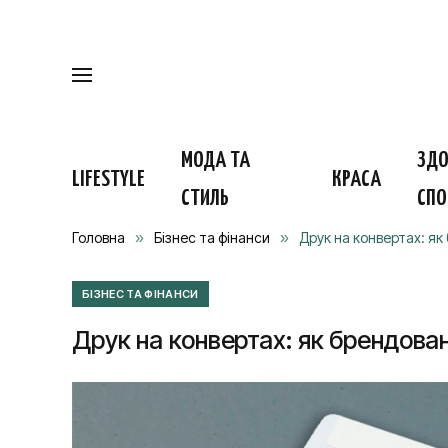
МОДА ТА
ЗДО
LIFESTYLE
КРАСА
СТИЛЬ
СПО
Головна
»
Бізнес та фінанси
»
Друк на конвертах: як
БІЗНЕС ТА ФІНАНСИ
Друк на конвертах: як брендова