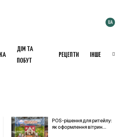
UA
ДІМ ТА
ІКА
РЕЦЕПТИ
ІНШЕ
ПОБУТ
POS-рішення для ритейлу:
як оформлення вітрин
допомагає бізнесу