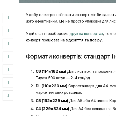
У добу електронної пошти конверт міг би здават
його ефективним. Це не просто упаковка для лис
У цій статті розберемо
друк на конвертах
, техно
конверт працював на відкриття та довіру.
Формати конвертів: стандарт і
С6 (114×162 мм)
Для листівок, запрошень, 
Тираж 500 штук — 2–4 грн/од.
DL (110×220 мм)
Євростандарт для А4, скла
маркетингових розсилок.
С5 (162×229 мм)
Для А5 або А4 вдвоє. Кор
С4 (229×324 мм)
Для А4 без складання. Ве