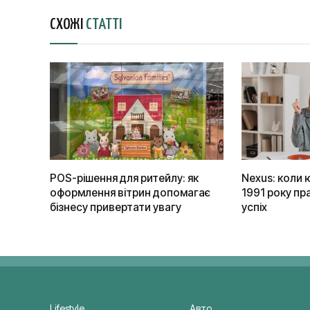
СХОЖІ
СТАТТІ
POS-рішення для ритейлу: як
Nexus: коли 
оформлення вітрин допомагає
1991 року пра
бізнесу привертати увагу
успіх
Lifestyle
Авто