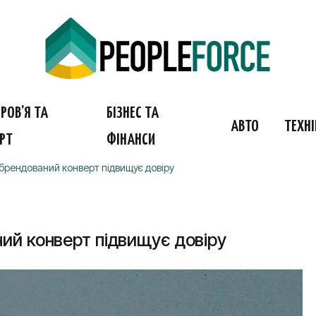
РОВ’Я ТА
БІЗНЕС ТА
АВТО
ТЕХН
РТ
ФІНАНСИ
 брендований конверт підвищує довіру
ний конверт підвищує довіру