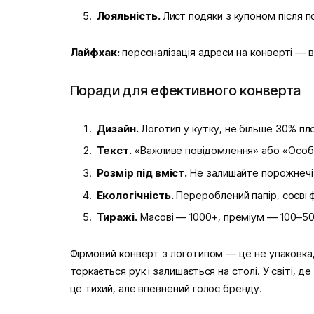
Лояльність.
Лист подяки з купоном після п
Лайфхак:
персоналізація адреси на конверті — 
Поради для ефективного конверта
Дизайн.
Логотип у кутку, не більше 30% пло
Текст.
«Важливе повідомлення» або «Особи
Розмір під вміст.
Не залишайте порожнечі
Екологічність.
Перероблений папір, соєві ф
Тиражі.
Масові — 1000+, преміум — 100–50
Фірмовий конверт з логотипом — це не упаковка, 
торкається рук і залишається на столі. У світі, 
це тихий, але впевнений голос бренду.