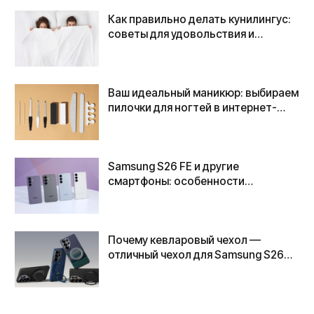
Как правильно делать кунилингус:
советы для удовольствия и
комфорта
Ваш идеальный маникюр: выбираем
пилочки для ногтей в интернет-
магазине Teysha
Samsung S26 FE и другие
смартфоны: особенности
спецификаций
Почему кевларовый чехол —
отличный чехол для Samsung S26
Ultra