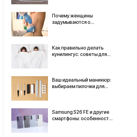
ежедневной эксплуатации
Почему женщины
задумываются о
коррекции формы груди
Как правильно делать
кунилингус: советы для
удовольствия и комфорта
Ваш идеальный маникюр:
выбираем пилочки для
ногтей в интернет-
магазине Teysha
Samsung S26 FE и другие
смартфоны: особенности
спецификаций