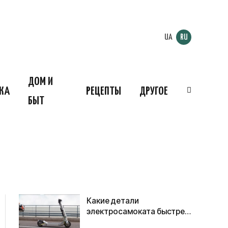
UA
RU
ДОМ И
КА
РЕЦЕПТЫ
ДРУГОЕ
БЫТ
Какие детали
электросамоката быстрее
всего изнашиваются при